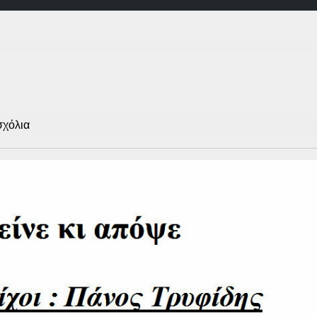
os
σχόλια