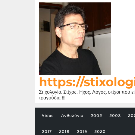
Μετάβαση
στο
περιεχόμενο
https://stixolog
Στιχολογία, Στίχος, Ήχος, Λόγος, στίχοι που 
τραγούδια !!!
Video
Ανθολόγιο
2002
2003
20
2017
2018
2019
2020