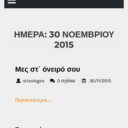
Άνοιγμα
μενού
ΗΜΈΡΑ:
30 ΝΟΕΜΒΡΊΟΥ
2015
Μες
Μες στ΄ όνειρό σου
στ΄
stixologos
stixologos
0 σχόλια
30/11/2015
όνειρό
30/11/2015
σου
Περισσότερα...
Περισσότερα...