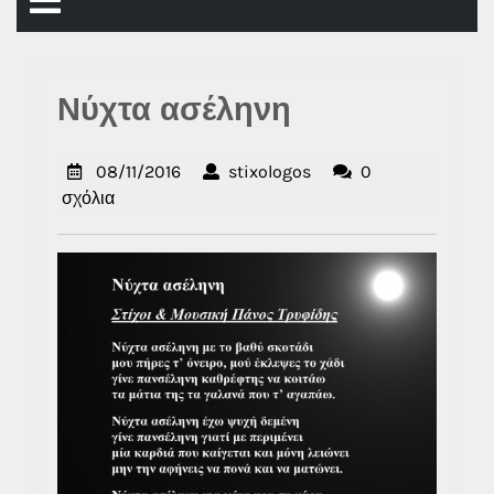
Άνοιγμα
μενού
Νύχτα ασέληνη
08/11/2016
stixologos
08/11/2016
stixologos
0
σχόλια