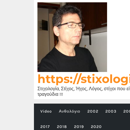
Μετάβαση
στο
περιεχόμενο
https://stixolog
Στιχολογία, Στίχος, Ήχος, Λόγος, στίχοι που 
τραγούδια !!!
Video
Ανθολόγιο
2002
2003
20
2017
2018
2019
2020