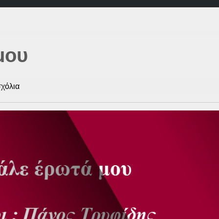
μου
s
σχόλια