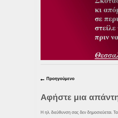
Πλοήγηση
Προηγούμενο
Προηγούμενο
άρθρων
άρθρο:
Αφήστε μια απάντ
Η ηλ. διεύθυνση σας δεν δημοσιεύεται.
Τα