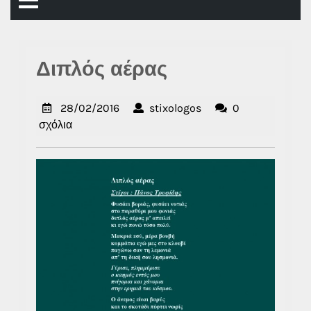
Άνοιγμα
μενού
Διπλός αέρας
28/02/2016
stixologos
28/02/2016
stixologos
0
σχόλια