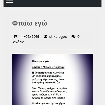
Άνοιγμα
μενού
Φταίω εγώ
14/03/2016
stixologos
14/03/2016
stixologos
0
σχόλια