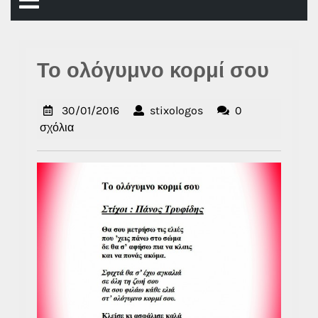
Άνοιγμα
μενού
Το ολόγυμνο κορμί σου
30/01/2016
stixologos
30/01/2016
stixologos
0
σχόλια