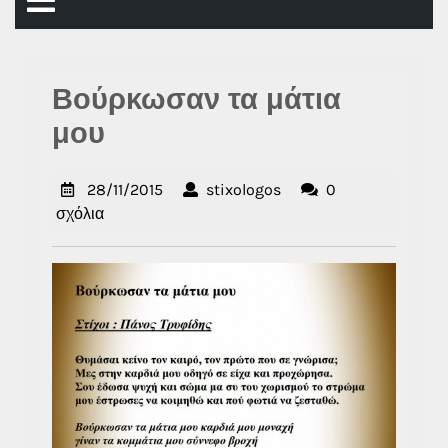
Άνοιγμα
μενού
Βούρκωσαν τα μάτια
μου
28/11/2015
stixologos
28/11/2015
stixologos
0
σχόλια